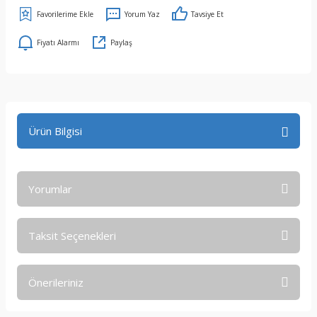
Yorum Yaz
Tavsiye Et
Fiyatı Alarmı
Paylaş
Ürün Bilgisi
Yorumlar
Taksit Seçenekleri
Bu ürüne ilk yorumu siz yapın!
Önerileriniz
Yorum Yaz