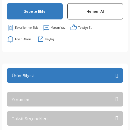
Sepete Ekle
Hemen Al
Yorum Yaz
Tavsiye Et
Fiyatı Alarmı
Paylaş
Ürün Bilgisi
Yorumlar
Taksit Seçenekleri
Bu ürüne ilk yorumu siz yapın!