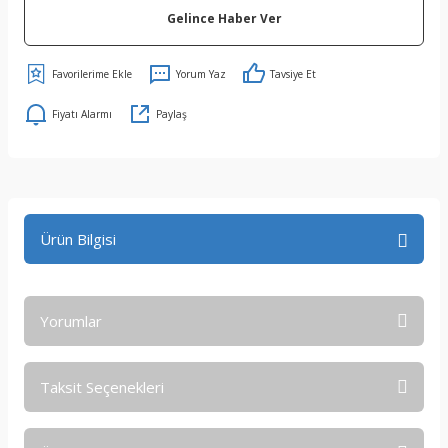
Gelince Haber Ver
Yorum Yaz
Tavsiye Et
Fiyatı Alarmı
Paylaş
Ürün Bilgisi
Yorumlar
Taksit Seçenekleri
Bu ürüne ilk yorumu siz yapın!