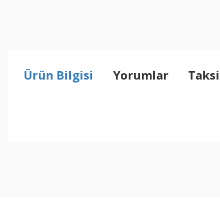
Ürün Bilgisi
Yorumlar
Taksi
Bu ürünün fiyat bilgisi, resim, ürün açıklamalarında ve diğer konul
Görüş ve önerileriniz için teşekkür ederiz.
Ürün resmi kalitesiz, bozuk veya görüntülenemiyor.
Ürün açıklamasında eksik bilgiler bulunuyor.
Ürün bilgilerinde hatalar bulunuyor.
Ürün fiyatı diğer sitelerden daha pahalı.