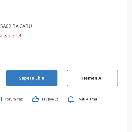
05A02 BA.CABU
ksitlerle!
Sepete Ekle
Hemen Al
Yorum Yaz
Tavsiye Et
Fiyatı Alarmı