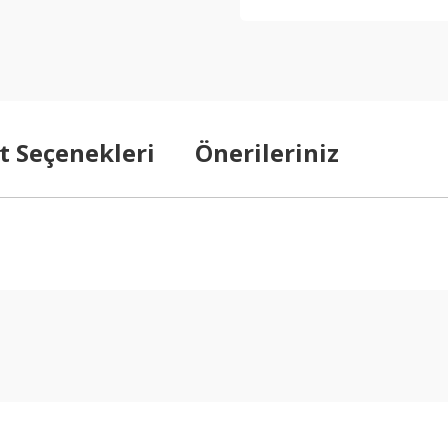
t Seçenekleri
Önerileriniz
arda yetersiz gördüğünüz noktaları öneri formunu kullanarak tarafımıza ilet
Bu ürüne ilk yorumu siz yapın!
Yorum Yaz