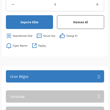
Sepete Ekle
Hemen Al
Yorum Yaz
Tavsiye Et
Fiyatı Alarmı
Paylaş
Ürün Bilgisi
Yorumlar