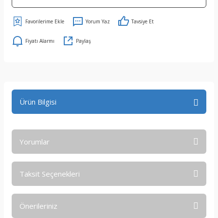
Yorum Yaz
Tavsiye Et
Fiyatı Alarmı
Paylaş
Ürün Bilgisi
Yorumlar
Taksit Seçenekleri
Bu ürüne ilk yorumu siz yapın!
Önerileriniz
Yorum Yaz