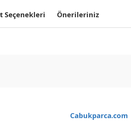
t Seçenekleri
Önerileriniz
arda yetersiz gördüğünüz noktaları öneri formunu kullanarak tarafımıza ilet
Bu ürüne ilk yorumu siz yapın!
Yorum Yaz
Cabukparca.com