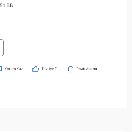
451 BB
Yorum Yaz
Tavsiye Et
Fiyatı Alarmı