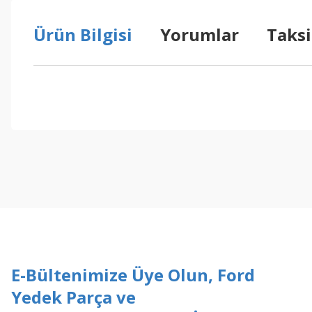
Ürün Bilgisi
Yorumlar
Taksi
Bu ürünün fiyat bilgisi, resim, ürün açıklamalarında ve diğer konul
Görüş ve önerileriniz için teşekkür ederiz.
Ürün resmi kalitesiz, bozuk veya görüntülenemiyor.
Ürün açıklamasında eksik bilgiler bulunuyor.
Ürün bilgilerinde hatalar bulunuyor.
Ürün fiyatı diğer sitelerden daha pahalı.
Bu ürüne benzer farklı alternatifler olmalı.
E-Bültenimize Üye Olun, Ford
Yedek Parça ve