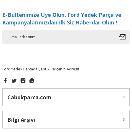
Görüş ve önerileriniz için teşekkür ederiz.
E-Bültenimize Üye Olun, Ford Yedek Parça ve
Ürün resmi kalitesiz, bozuk veya görüntülenemiyor.
Kampanyalarımızdan İlk Siz Haberdar Olun !
Ürün açıklamasında eksik bilgiler bulunuyor.
Ürün bilgilerinde hatalar bulunuyor.
Ürün fiyatı diğer sitelerden daha pahalı.
Bu ürüne benzer farklı alternatifler olmalı.
Ford Yedek Parçada Çabuk Parçanın Adresi!
Gönder
Cabukparca.com
Bilgi Arşivi