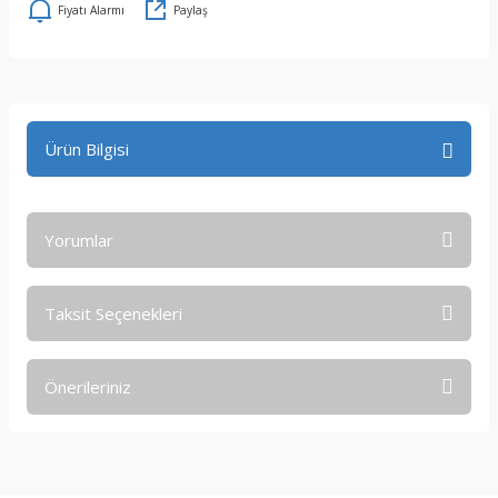
Fiyatı Alarmı
Paylaş
Ürün Bilgisi
Yorumlar
Taksit Seçenekleri
Bu ürüne ilk yorumu siz yapın!
Önerileriniz
Yorum Yaz
Bu ürünün fiyat bilgisi, resim, ürün açıklamalarında ve diğer
konularda yetersiz gördüğünüz noktaları öneri formunu
kullanarak tarafımıza iletebilirsiniz.