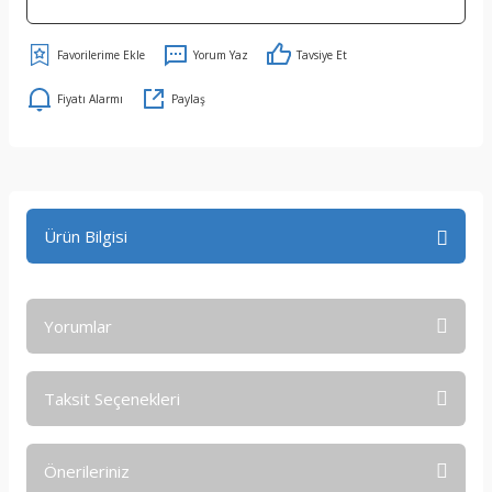
Yorum Yaz
Tavsiye Et
Fiyatı Alarmı
Paylaş
Ürün Bilgisi
Yorumlar
Taksit Seçenekleri
Bu ürüne ilk yorumu siz yapın!
Önerileriniz
Yorum Yaz