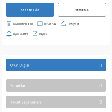
Sepete Ekle
Hemen Al
Yorum Yaz
Tavsiye Et
Fiyatı Alarmı
Paylaş
Ürün Bilgisi
Yorumlar
Taksit Seçenekleri
Bu ürüne ilk yorumu siz yapın!