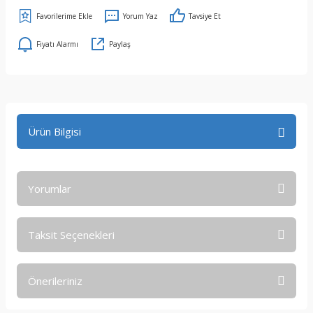
Yorum Yaz
Tavsiye Et
Fiyatı Alarmı
Paylaş
Ürün Bilgisi
Yorumlar
Taksit Seçenekleri
Bu ürüne ilk yorumu siz yapın!
Önerileriniz
Yorum Yaz