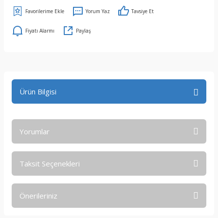
Yorum Yaz
Tavsiye Et
Fiyatı Alarmı
Paylaş
Ürün Bilgisi
Yorumlar
Taksit Seçenekleri
Bu ürüne ilk yorumu siz yapın!
Önerileriniz
Yorum Yaz