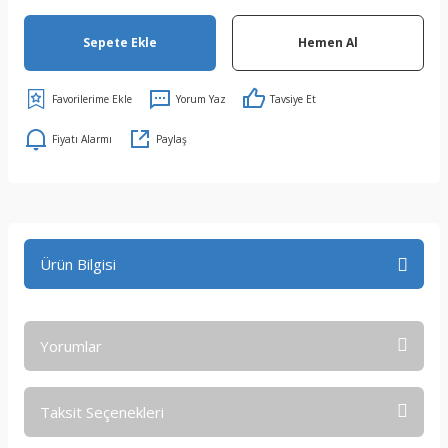
Sepete Ekle
Hemen Al
Yorum Yaz
Tavsiye Et
Fiyatı Alarmı
Paylaş
Ürün Bilgisi
Yorumlar
Taksit Seçenekleri
Bu ürüne ilk yorumu siz yapın!