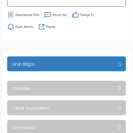
Yorum Yaz
Tavsiye Et
Fiyatı Alarmı
Paylaş
Ürün Bilgisi
Yorumlar
Taksit Seçenekleri
Bu ürüne ilk yorumu siz yapın!
Önerileriniz
Yorum Yaz