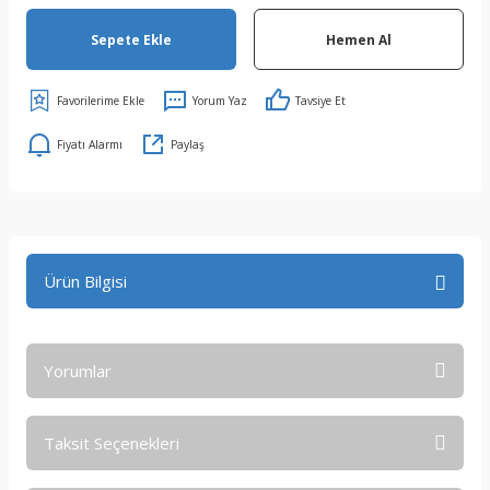
Sepete Ekle
Hemen Al
Yorum Yaz
Tavsiye Et
Fiyatı Alarmı
Paylaş
Ürün Bilgisi
Yorumlar
Taksit Seçenekleri
Bu ürüne ilk yorumu siz yapın!