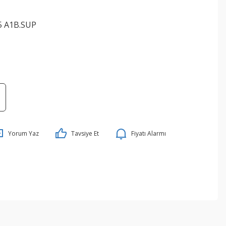
5 A1B.SUP
Yorum Yaz
Tavsiye Et
Fiyatı Alarmı