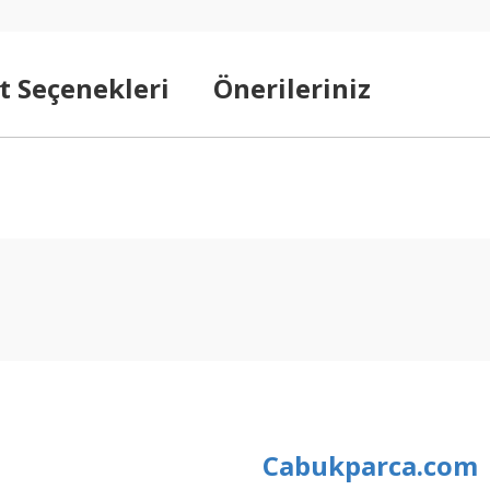
t Seçenekleri
Önerileriniz
arda yetersiz gördüğünüz noktaları öneri formunu kullanarak tarafımıza ilet
Bu ürüne ilk yorumu siz yapın!
Yorum Yaz
Cabukparca.com