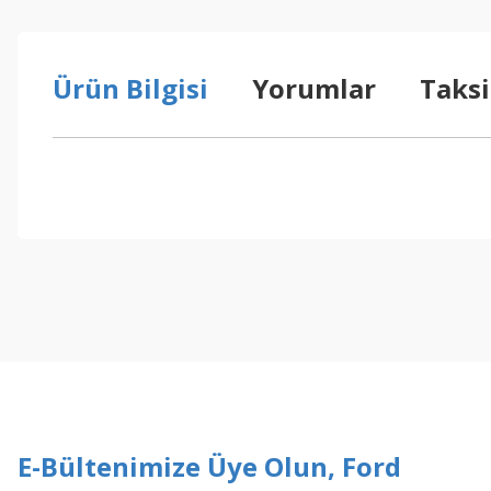
Ürün Bilgisi
Yorumlar
Taksi
Bu ürünün fiyat bilgisi, resim, ürün açıklamalarında ve diğer konul
Görüş ve önerileriniz için teşekkür ederiz.
Ürün resmi kalitesiz, bozuk veya görüntülenemiyor.
Ürün açıklamasında eksik bilgiler bulunuyor.
Ürün bilgilerinde hatalar bulunuyor.
Ürün fiyatı diğer sitelerden daha pahalı.
Bu ürüne benzer farklı alternatifler olmalı.
E-Bültenimize Üye Olun, Ford