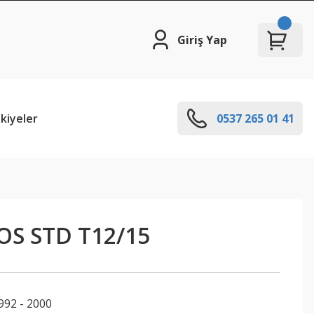
Giriş Yap
kiyeler
0537 265 01 41
OS STD T12/15
992 - 2000