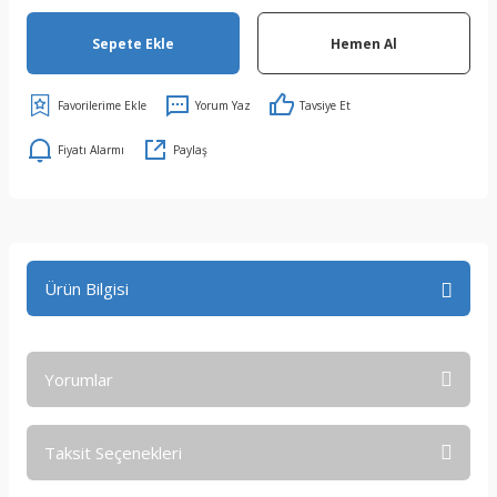
Sepete Ekle
Hemen Al
Yorum Yaz
Tavsiye Et
Fiyatı Alarmı
Paylaş
Ürün Bilgisi
Yorumlar
Taksit Seçenekleri
Bu ürüne ilk yorumu siz yapın!