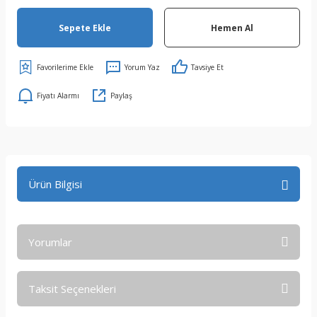
Sepete Ekle
Hemen Al
Yorum Yaz
Tavsiye Et
Fiyatı Alarmı
Paylaş
Ürün Bilgisi
Yorumlar
Taksit Seçenekleri
Bu ürüne ilk yorumu siz yapın!