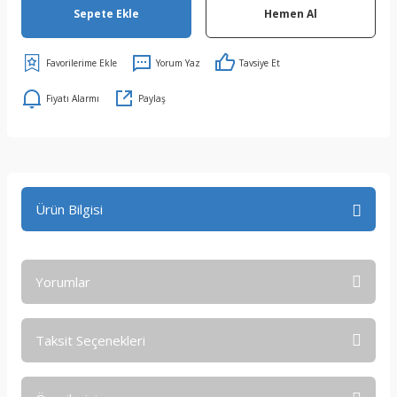
Sepete Ekle
Hemen Al
Yorum Yaz
Tavsiye Et
Fiyatı Alarmı
Paylaş
Ürün Bilgisi
Yorumlar
Taksit Seçenekleri
Bu ürüne ilk yorumu siz yapın!