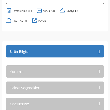
Yorum Yaz
Tavsiye Et
Fiyatı Alarmı
Paylaş
Ürün Bilgisi
Yorumlar
Taksit Seçenekleri
Bu ürüne ilk yorumu siz yapın!
Önerileriniz
Yorum Yaz