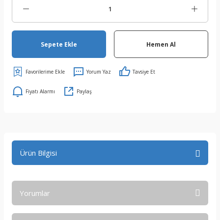
Sepete Ekle
Hemen Al
Yorum Yaz
Tavsiye Et
Fiyatı Alarmı
Paylaş
Ürün Bilgisi
Yorumlar