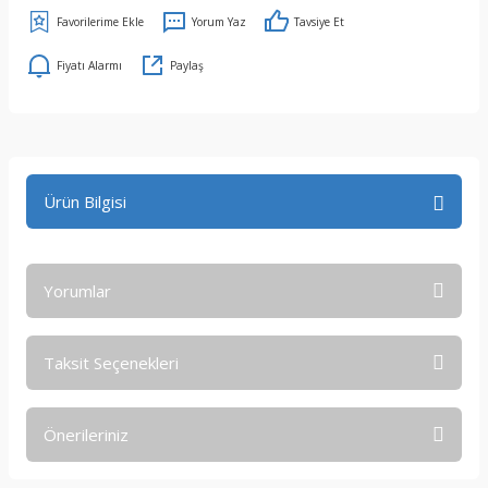
Yorum Yaz
Tavsiye Et
Fiyatı Alarmı
Paylaş
Ürün Bilgisi
Yorumlar
Taksit Seçenekleri
Bu ürüne ilk yorumu siz yapın!
Önerileriniz
Yorum Yaz