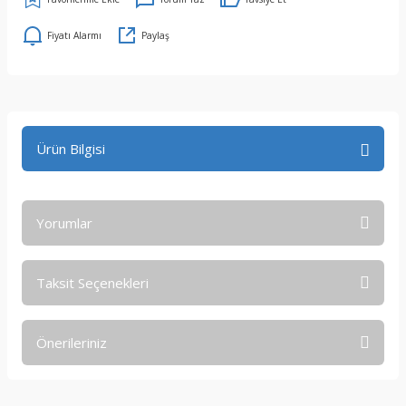
Fiyatı Alarmı
Paylaş
Ürün Bilgisi
Yorumlar
Taksit Seçenekleri
Bu ürüne ilk yorumu siz yapın!
Önerileriniz
Yorum Yaz
Bu ürünün fiyat bilgisi, resim, ürün açıklamalarında ve diğer
konularda yetersiz gördüğünüz noktaları öneri formunu