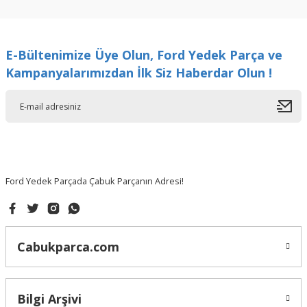
kullanarak tarafımıza iletebilirsiniz.
Görüş ve önerileriniz için teşekkür ederiz.
E-Bültenimize Üye Olun, Ford Yedek Parça ve
Ürün resmi kalitesiz, bozuk veya görüntülenemiyor.
Kampanyalarımızdan İlk Siz Haberdar Olun !
Ürün açıklamasında eksik bilgiler bulunuyor.
Ürün bilgilerinde hatalar bulunuyor.
Ürün fiyatı diğer sitelerden daha pahalı.
Bu ürüne benzer farklı alternatifler olmalı.
Ford Yedek Parçada Çabuk Parçanın Adresi!
Gönder
Cabukparca.com
Bilgi Arşivi