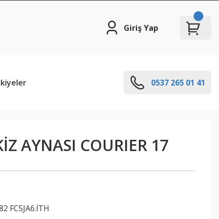
Giriş Yap
kiyeler
0537 265 01 41
KİZ AYNASI COURIER 17
82 FC5JA6.İTH