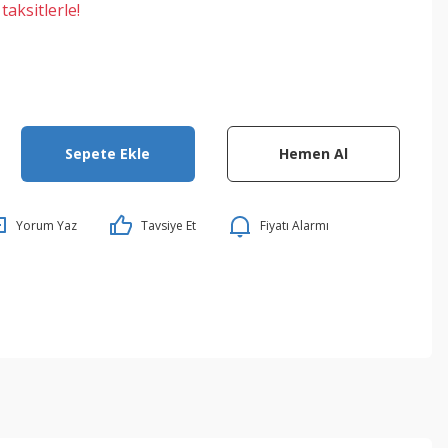
aksitlerle!
Sepete Ekle
Hemen Al
Yorum Yaz
Tavsiye Et
Fiyatı Alarmı