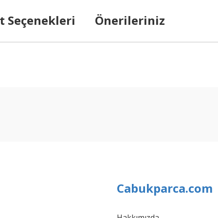
t Seçenekleri
Önerileriniz
arda yetersiz gördüğünüz noktaları öneri formunu kullanarak tarafımıza ilet
Bu ürüne ilk yorumu siz yapın!
Yorum Yaz
Cabukparca.com
Hakkımızda