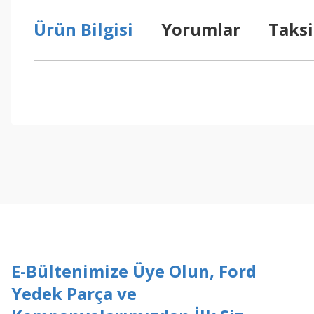
Ürün Bilgisi
Yorumlar
Taksi
Bu ürünün fiyat bilgisi, resim, ürün açıklamalarında ve diğer konul
Görüş ve önerileriniz için teşekkür ederiz.
Ürün resmi kalitesiz, bozuk veya görüntülenemiyor.
Ürün açıklamasında eksik bilgiler bulunuyor.
Ürün bilgilerinde hatalar bulunuyor.
Ürün fiyatı diğer sitelerden daha pahalı.
Bu ürüne benzer farklı alternatifler olmalı.
E-Bültenimize Üye Olun, Ford
Yedek Parça ve