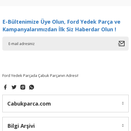
kullanarak tarafımıza iletebilirsiniz.
Görüş ve önerileriniz için teşekkür ederiz.
E-Bültenimize Üye Olun, Ford Yedek Parça ve
Ürün resmi kalitesiz, bozuk veya görüntülenemiyor.
Kampanyalarımızdan İlk Siz Haberdar Olun !
Ürün açıklamasında eksik bilgiler bulunuyor.
Ürün bilgilerinde hatalar bulunuyor.
Ürün fiyatı diğer sitelerden daha pahalı.
Bu ürüne benzer farklı alternatifler olmalı.
Ford Yedek Parçada Çabuk Parçanın Adresi!
Gönder
Cabukparca.com
Bilgi Arşivi