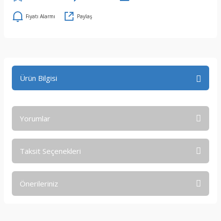
Fiyatı Alarmı
Paylaş
Ürün Bilgisi
Yorumlar
Taksit Seçenekleri
Bu ürüne ilk yorumu siz yapın!
Önerileriniz
Yorum Yaz
Bu ürünün fiyat bilgisi, resim, ürün açıklamalarında ve diğer
konularda yetersiz gördüğünüz noktaları öneri formunu