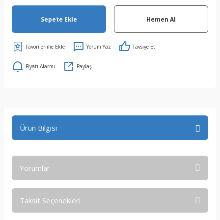
Sepete Ekle
Hemen Al
Yorum Yaz
Tavsiye Et
Fiyatı Alarmı
Paylaş
Ürün Bilgisi
Yorumlar
Taksit Seçenekleri
Bu ürüne ilk yorumu siz yapın!