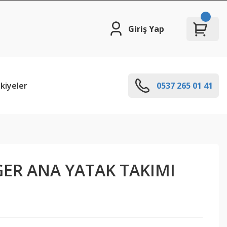
Giriş Yap
kiyeler
0537 265 01 41
ER ANA YATAK TAKIMI