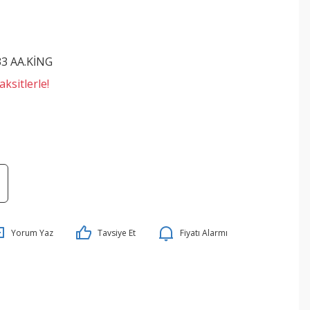
3 AA.KİNG
ksitlerle!
Yorum Yaz
Tavsiye Et
Fiyatı Alarmı