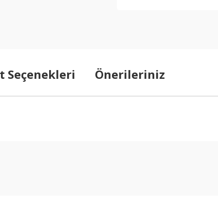
t Seçenekleri
Önerileriniz
arda yetersiz gördüğünüz noktaları öneri formunu kullanarak tarafımıza ilet
Bu ürüne ilk yorumu siz yapın!
Yorum Yaz