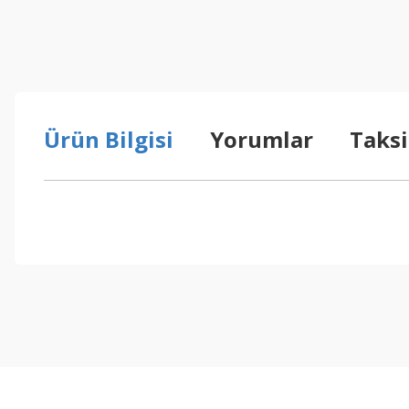
Ürün Bilgisi
Yorumlar
Taksi
Bu ürünün fiyat bilgisi, resim, ürün açıklamalarında ve diğer konul
Görüş ve önerileriniz için teşekkür ederiz.
Ürün resmi kalitesiz, bozuk veya görüntülenemiyor.
Ürün açıklamasında eksik bilgiler bulunuyor.
Ürün bilgilerinde hatalar bulunuyor.
Ürün fiyatı diğer sitelerden daha pahalı.