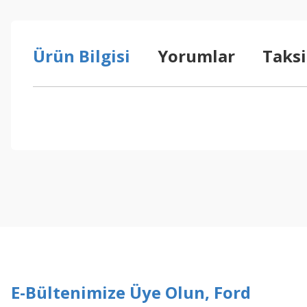
Ürün Bilgisi
Yorumlar
Taksi
Bu ürünün fiyat bilgisi, resim, ürün açıklamalarında ve diğer konul
Görüş ve önerileriniz için teşekkür ederiz.
Ürün resmi kalitesiz, bozuk veya görüntülenemiyor.
Ürün açıklamasında eksik bilgiler bulunuyor.
Ürün bilgilerinde hatalar bulunuyor.
Ürün fiyatı diğer sitelerden daha pahalı.
Bu ürüne benzer farklı alternatifler olmalı.
E-Bültenimize Üye Olun, Ford