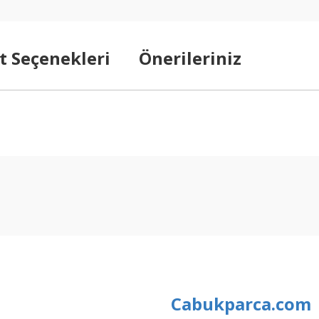
t Seçenekleri
Önerileriniz
arda yetersiz gördüğünüz noktaları öneri formunu kullanarak tarafımıza ilet
Bu ürüne ilk yorumu siz yapın!
Yorum Yaz
Cabukparca.com