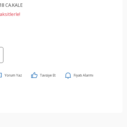
18 CA.KALE
ksitlerle!
Yorum Yaz
Tavsiye Et
Fiyatı Alarmı