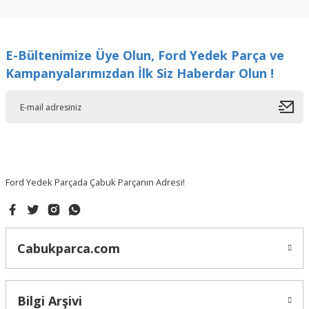
kullanarak tarafımıza iletebilirsiniz.
Görüş ve önerileriniz için teşekkür ederiz.
E-Bültenimize Üye Olun, Ford Yedek Parça ve
Ürün resmi kalitesiz, bozuk veya görüntülenemiyor.
Kampanyalarımızdan İlk Siz Haberdar Olun !
Ürün açıklamasında eksik bilgiler bulunuyor.
Ürün bilgilerinde hatalar bulunuyor.
Ürün fiyatı diğer sitelerden daha pahalı.
Bu ürüne benzer farklı alternatifler olmalı.
Ford Yedek Parçada Çabuk Parçanın Adresi!
Gönder
Cabukparca.com
Bilgi Arşivi