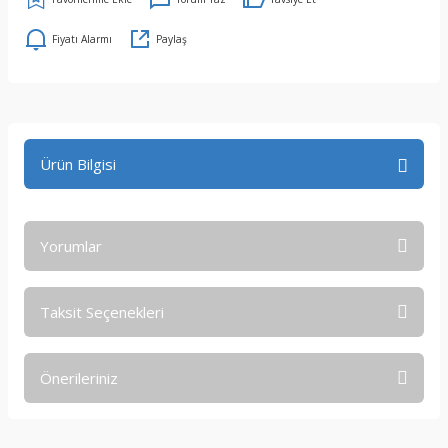
Fiyatı Alarmı
Paylaş
Ürün Bilgisi
Yorumlar
Taksit Seçenekleri
Bu ürüne ilk yorumu siz yapın!
Önerileriniz
Yorum Yaz
Bu ürünün fiyat bilgisi, resim, ürün açıklamalarında ve diğer
konularda yetersiz gördüğünüz noktaları öneri formunu