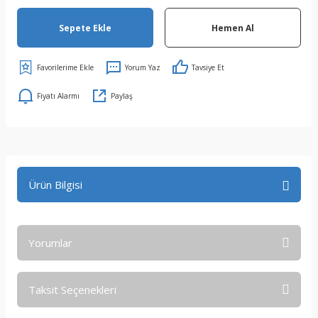
Sepete Ekle
Hemen Al
Yorum Yaz
Tavsiye Et
Fiyatı Alarmı
Paylaş
Ürün Bilgisi
Yorumlar
Taksit Seçenekleri
Bu ürüne ilk yorumu siz yapın!