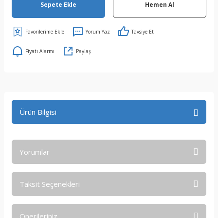
Sepete Ekle
Hemen Al
Yorum Yaz
Tavsiye Et
Fiyatı Alarmı
Paylaş
Ürün Bilgisi
Yorumlar
Taksit Seçenekleri
Bu ürüne ilk yorumu siz yapın!
Önerileriniz