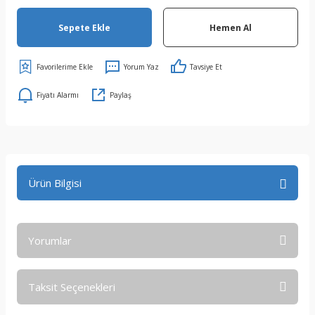
Sepete Ekle
Hemen Al
Yorum Yaz
Tavsiye Et
Fiyatı Alarmı
Paylaş
Ürün Bilgisi
Yorumlar
Taksit Seçenekleri
Bu ürüne ilk yorumu siz yapın!