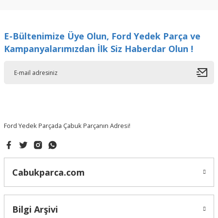
kullanarak tarafımıza iletebilirsiniz.
Görüş ve önerileriniz için teşekkür ederiz.
E-Bültenimize Üye Olun, Ford Yedek Parça ve
Ürün resmi kalitesiz, bozuk veya görüntülenemiyor.
Kampanyalarımızdan İlk Siz Haberdar Olun !
Ürün açıklamasında eksik bilgiler bulunuyor.
Ürün bilgilerinde hatalar bulunuyor.
Ürün fiyatı diğer sitelerden daha pahalı.
Bu ürüne benzer farklı alternatifler olmalı.
Ford Yedek Parçada Çabuk Parçanın Adresi!
Gönder
Cabukparca.com
Bilgi Arşivi