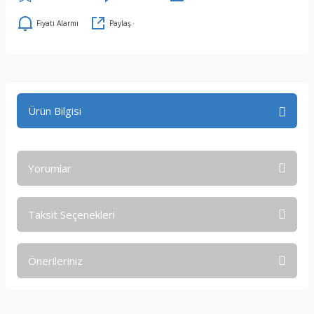
Fiyatı Alarmı
Paylaş
Ürün Bilgisi
Yorumlar
Taksit Seçenekleri
Bu ürüne ilk yorumu siz yapın!
Önerileriniz
Yorum Yaz
Bu ürünün fiyat bilgisi, resim, ürün açıklamalarında ve diğer
konularda yetersiz gördüğünüz noktaları öneri formunu