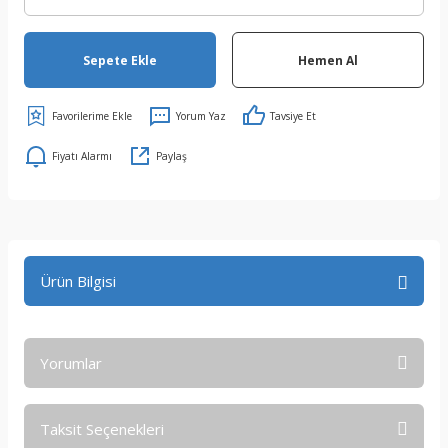
Sepete Ekle
Hemen Al
Yorum Yaz
Tavsiye Et
Fiyatı Alarmı
Paylaş
Ürün Bilgisi
Yorumlar
Taksit Seçenekleri
Bu ürüne ilk yorumu siz yapın!