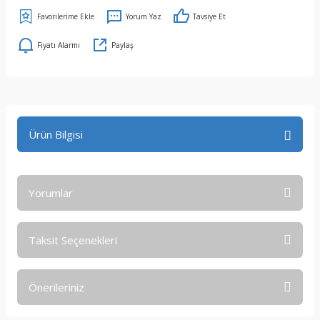
Yorum Yaz
Tavsiye Et
Fiyatı Alarmı
Paylaş
Ürün Bilgisi
Yorumlar
Taksit Seçenekleri
Bu ürüne ilk yorumu siz yapın!
Önerileriniz
Yorum Yaz