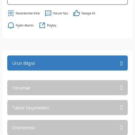
Yorum Yaz
Tavsiye Et
Fiyatı Alarmı
Paylaş
Ürün Bilgisi
Yorumlar
Taksit Seçenekleri
Bu ürüne ilk yorumu siz yapın!
Önerileriniz
Yorum Yaz