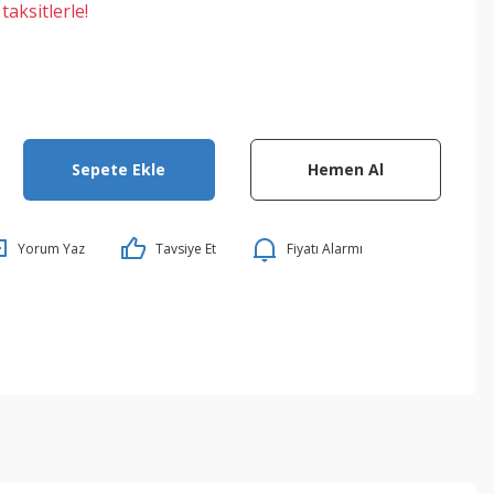
aksitlerle!
Sepete Ekle
Hemen Al
Yorum Yaz
Tavsiye Et
Fiyatı Alarmı