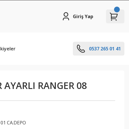
Giriş Yap
kiyeler
0537 265 01 41
R AYARLI RANGER 08
101 CA.DEPO