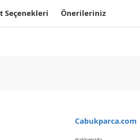
t Seçenekleri
Önerileriniz
arda yetersiz gördüğünüz noktaları öneri formunu kullanarak tarafımıza ilet
Bu ürüne ilk yorumu siz yapın!
Yorum Yaz
Cabukparca.com
Hakkımızda