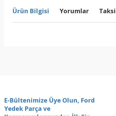
Ürün Bilgisi
Yorumlar
Taksi
Bu ürünün fiyat bilgisi, resim, ürün açıklamalarında ve diğer konul
Görüş ve önerileriniz için teşekkür ederiz.
Ürün resmi kalitesiz, bozuk veya görüntülenemiyor.
Ürün açıklamasında eksik bilgiler bulunuyor.
Ürün bilgilerinde hatalar bulunuyor.
Ürün fiyatı diğer sitelerden daha pahalı.
Bu ürüne benzer farklı alternatifler olmalı.
E-Bültenimize Üye Olun, Ford
Yedek Parça ve