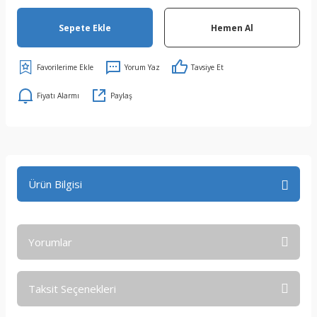
Sepete Ekle
Hemen Al
Yorum Yaz
Tavsiye Et
Fiyatı Alarmı
Paylaş
Ürün Bilgisi
Yorumlar
Taksit Seçenekleri
Bu ürüne ilk yorumu siz yapın!