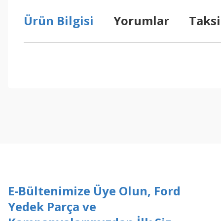
Ürün Bilgisi
Yorumlar
Taksi
Bu ürünün fiyat bilgisi, resim, ürün açıklamalarında ve diğer konul
Görüş ve önerileriniz için teşekkür ederiz.
Ürün resmi kalitesiz, bozuk veya görüntülenemiyor.
Ürün açıklamasında eksik bilgiler bulunuyor.
Ürün bilgilerinde hatalar bulunuyor.
Ürün fiyatı diğer sitelerden daha pahalı.
Bu ürüne benzer farklı alternatifler olmalı.
E-Bültenimize Üye Olun, Ford
Yedek Parça ve