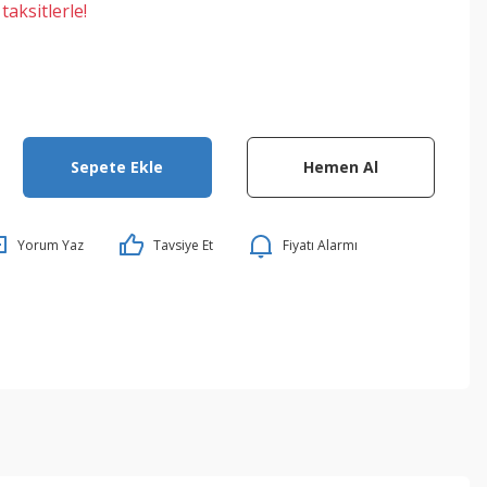
aksitlerle!
Sepete Ekle
Hemen Al
Yorum Yaz
Tavsiye Et
Fiyatı Alarmı