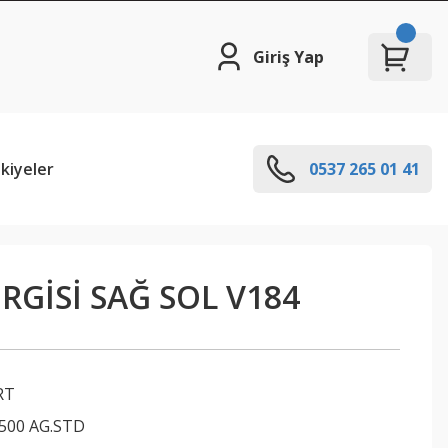
Giriş Yap
kiyeler
0537 265 01 41
RGİSİ SAĞ SOL V184
RT
500 AG.STD