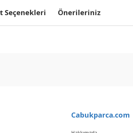
t Seçenekleri
Önerileriniz
arda yetersiz gördüğünüz noktaları öneri formunu kullanarak tarafımıza ilet
Bu ürüne ilk yorumu siz yapın!
Yorum Yaz
Cabukparca.com
Hakkımızda