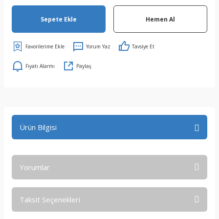
Sepete Ekle
Hemen Al
Yorum Yaz
Tavsiye Et
Fiyatı Alarmı
Paylaş
Ürün Bilgisi
Yorumlar
Taksit Seçenekleri
Bu ürüne ilk yorumu siz yapın!