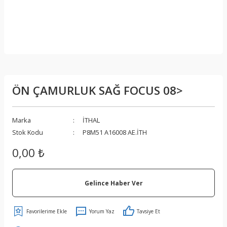
ÖN ÇAMURLUK SAĞ FOCUS 08>
Marka
İTHAL
Stok Kodu
P8M51 A16008 AE.İTH
0,00 ₺
Gelince Haber Ver
Yorum Yaz
Tavsiye Et