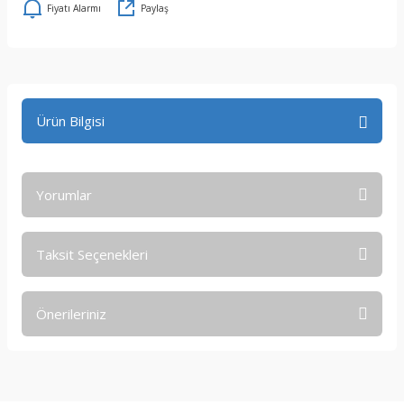
Fiyatı Alarmı
Paylaş
Ürün Bilgisi
Yorumlar
Taksit Seçenekleri
Bu ürüne ilk yorumu siz yapın!
Önerileriniz
Yorum Yaz
Bu ürünün fiyat bilgisi, resim, ürün açıklamalarında ve diğer
konularda yetersiz gördüğünüz noktaları öneri formunu
kullanarak tarafımıza iletebilirsiniz.