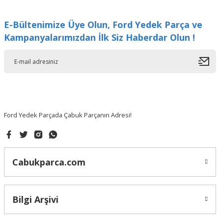
Görüş ve önerileriniz için teşekkür ederiz.
E-Bültenimize Üye Olun, Ford Yedek Parça ve
Ürün resmi kalitesiz, bozuk veya görüntülenemiyor.
Kampanyalarımızdan İlk Siz Haberdar Olun !
Ürün açıklamasında eksik bilgiler bulunuyor.
Ürün bilgilerinde hatalar bulunuyor.
Ürün fiyatı diğer sitelerden daha pahalı.
Bu ürüne benzer farklı alternatifler olmalı.
Ford Yedek Parçada Çabuk Parçanın Adresi!
Gönder
Cabukparca.com
Bilgi Arşivi