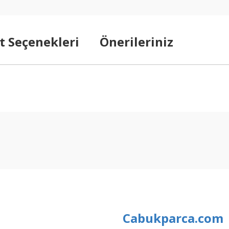
t Seçenekleri
Önerileriniz
arda yetersiz gördüğünüz noktaları öneri formunu kullanarak tarafımıza ilet
Bu ürüne ilk yorumu siz yapın!
Yorum Yaz
Cabukparca.com