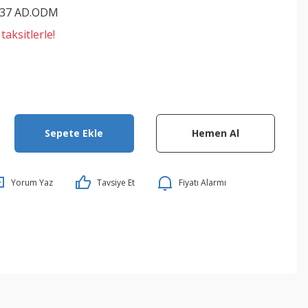
437 AD.ODM
aksitlerle!
Sepete Ekle
Hemen Al
Yorum Yaz
Tavsiye Et
Fiyatı Alarmı