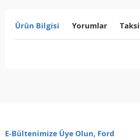
Ürün Bilgisi
Yorumlar
Taksi
Bu ürünün fiyat bilgisi, resim, ürün açıklamalarında ve diğer konul
Görüş ve önerileriniz için teşekkür ederiz.
Ürün resmi kalitesiz, bozuk veya görüntülenemiyor.
Ürün açıklamasında eksik bilgiler bulunuyor.
Ürün bilgilerinde hatalar bulunuyor.
Ürün fiyatı diğer sitelerden daha pahalı.
Bu ürüne benzer farklı alternatifler olmalı.
E-Bültenimize Üye Olun, Ford