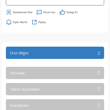
Yorum Yaz
Tavsiye Et
Fiyatı Alarmı
Paylaş
Ürün Bilgisi
Yorumlar
Taksit Seçenekleri
Bu ürüne ilk yorumu siz yapın!
Önerileriniz
Yorum Yaz