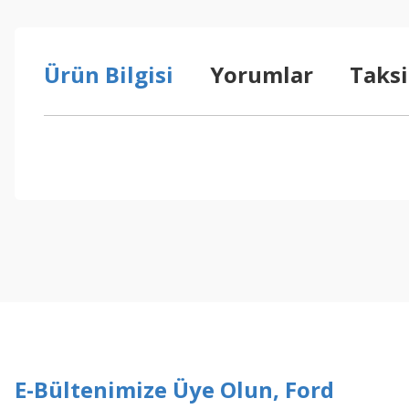
Ürün Bilgisi
Yorumlar
Taksi
Bu ürünün fiyat bilgisi, resim, ürün açıklamalarında ve diğer konul
Görüş ve önerileriniz için teşekkür ederiz.
Ürün resmi kalitesiz, bozuk veya görüntülenemiyor.
Ürün açıklamasında eksik bilgiler bulunuyor.
Ürün bilgilerinde hatalar bulunuyor.
Ürün fiyatı diğer sitelerden daha pahalı.
Bu ürüne benzer farklı alternatifler olmalı.
E-Bültenimize Üye Olun, Ford