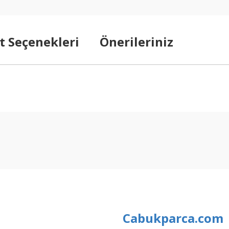
t Seçenekleri
Önerileriniz
arda yetersiz gördüğünüz noktaları öneri formunu kullanarak tarafımıza ilet
Bu ürüne ilk yorumu siz yapın!
Yorum Yaz
Cabukparca.com