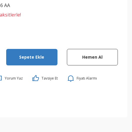
6 AA
ksitlerle!
Sepete Ekle
Hemen Al
Yorum Yaz
Tavsiye Et
Fiyatı Alarmı