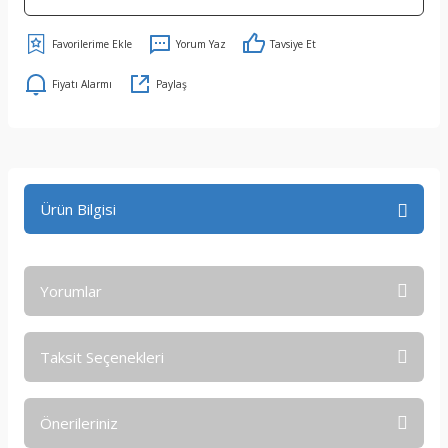
Yorum Yaz
Tavsiye Et
Fiyatı Alarmı
Paylaş
Ürün Bilgisi
Yorumlar
Taksit Seçenekleri
Bu ürüne ilk yorumu siz yapın!
Önerileriniz
Yorum Yaz