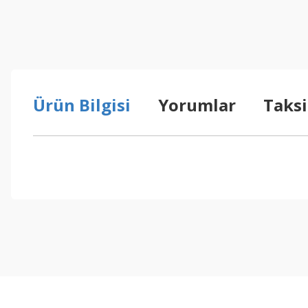
Ürün Bilgisi
Yorumlar
Taksi
Bu ürünün fiyat bilgisi, resim, ürün açıklamalarında ve diğer konul
Görüş ve önerileriniz için teşekkür ederiz.
Ürün resmi kalitesiz, bozuk veya görüntülenemiyor.
Ürün açıklamasında eksik bilgiler bulunuyor.
Ürün bilgilerinde hatalar bulunuyor.
Ürün fiyatı diğer sitelerden daha pahalı.