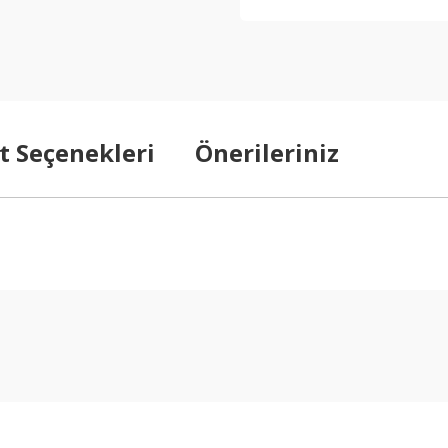
t Seçenekleri
Önerileriniz
arda yetersiz gördüğünüz noktaları öneri formunu kullanarak tarafımıza ilet
Bu ürüne ilk yorumu siz yapın!
Yorum Yaz