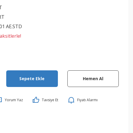
T
RT
01 AE.STD
ksitlerle!
Sepete Ekle
Hemen Al
Yorum Yaz
Tavsiye Et
Fiyatı Alarmı