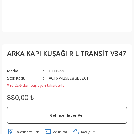
ARKA KAPI KUŞAĞI R L TRANSİT V347
Marka
OTOSAN
Stok Kodu
AC16 V425B28 BB5ZCT
*80,92 ₺ den başlayan taksitlerle!
880,00 ₺
Gelince Haber Ver
Yorum Yaz
Tavsiye Et