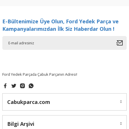
kullanarak tarafımıza iletebilirsiniz.
Görüş ve önerileriniz için teşekkür ederiz.
E-Bültenimize Üye Olun, Ford Yedek Parça ve
Ürün resmi kalitesiz, bozuk veya görüntülenemiyor.
Kampanyalarımızdan İlk Siz Haberdar Olun !
Ürün açıklamasında eksik bilgiler bulunuyor.
Ürün bilgilerinde hatalar bulunuyor.
Ürün fiyatı diğer sitelerden daha pahalı.
Bu ürüne benzer farklı alternatifler olmalı.
Ford Yedek Parçada Çabuk Parçanın Adresi!
Gönder
Cabukparca.com
Bilgi Arşivi