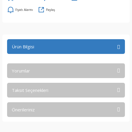
Fiyatı Alarmı
Paylaş
Ürün Bilgisi
Yorumlar
Taksit Seçenekleri
Bu ürüne ilk yorumu siz yapın!
Önerileriniz
Yorum Yaz
Bu ürünün fiyat bilgisi, resim, ürün açıklamalarında ve diğer
konularda yetersiz gördüğünüz noktaları öneri formunu