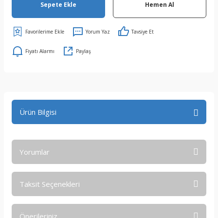
Sepete Ekle
Hemen Al
Yorum Yaz
Tavsiye Et
Fiyatı Alarmı
Paylaş
Ürün Bilgisi
Yorumlar
Taksit Seçenekleri
Bu ürüne ilk yorumu siz yapın!
Önerileriniz