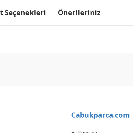
t Seçenekleri
Önerileriniz
arda yetersiz gördüğünüz noktaları öneri formunu kullanarak tarafımıza ilet
Bu ürüne ilk yorumu siz yapın!
Yorum Yaz
Cabukparca.com
Hakkımızda