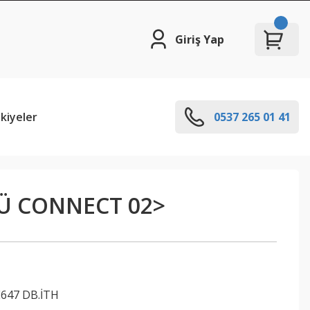
Giriş Yap
kiyeler
0537 265 01 41
Ü CONNECT 02>
647 DB.İTH