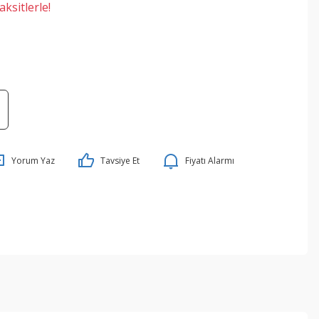
ksitlerle!
Yorum Yaz
Tavsiye Et
Fiyatı Alarmı