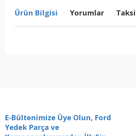
Ürün Bilgisi
Yorumlar
Taksi
Bu ürünün fiyat bilgisi, resim, ürün açıklamalarında ve diğer konul
Görüş ve önerileriniz için teşekkür ederiz.
Ürün resmi kalitesiz, bozuk veya görüntülenemiyor.
Ürün açıklamasında eksik bilgiler bulunuyor.
Ürün bilgilerinde hatalar bulunuyor.
Ürün fiyatı diğer sitelerden daha pahalı.
Bu ürüne benzer farklı alternatifler olmalı.
E-Bültenimize Üye Olun, Ford
Yedek Parça ve