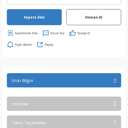
Sepete Ekle
Hemen Al
Yorum Yaz
Tavsiye Et
Fiyatı Alarmı
Paylaş
Ürün Bilgisi
Yorumlar
Taksit Seçenekleri
Bu ürüne ilk yorumu siz yapın!